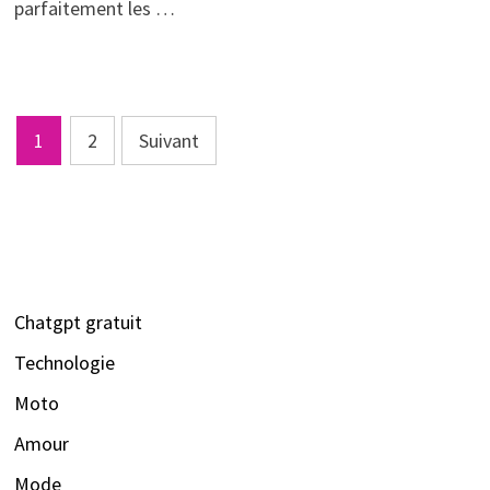
parfaitement les …
Pagination
1
2
Suivant
des
publications
Chatgpt gratuit
Technologie
Moto
Amour
Mode