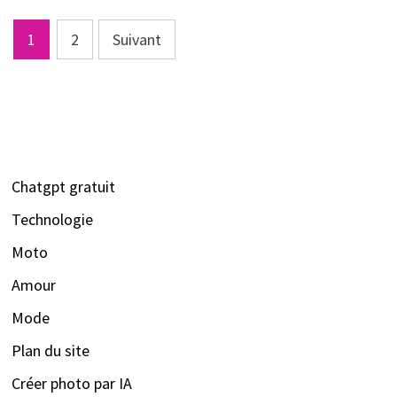
Pagination
1
2
Suivant
des
publications
Chatgpt gratuit
Technologie
Moto
Amour
Mode
Plan du site
Créer photo par IA