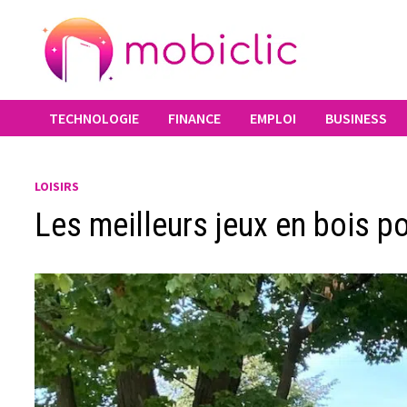
Passer
au
contenu
TECHNOLOGIE
FINANCE
EMPLOI
BUSINESS
LOISIRS
Les meilleurs jeux en bois po