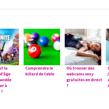
st la
Comprendre le
Où trouver des
 d’âge
billard de table
webcams sexy
andée
gratuites en direct
er à
?
 ?