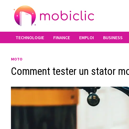
Passer
au
contenu
TECHNOLOGIE
FINANCE
EMPLOI
BUSINESS
MOTO
Comment tester un stator mo