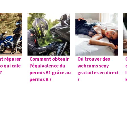
t réparer
Comment obtenir
Où trouver des
o qui cale
l’équivalence du
webcams sexy
?
permis A1 grâce au
gratuites en direct
permis B ?
?