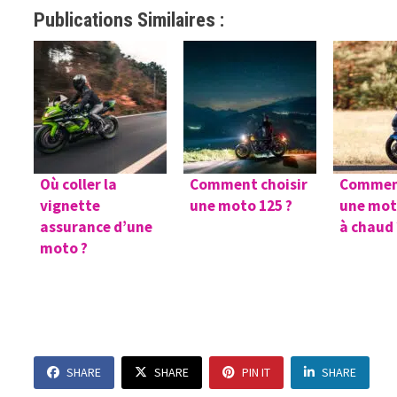
Publications Similaires :
Où coller la
Comment choisir
Commen
vignette
une moto 125 ?
une mot
assurance d’une
à chaud 
moto ?
SHARE
SHARE
PIN IT
SHARE