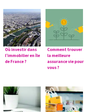
Où investir dans
Comment trouver
l’immobilier en île
la meilleure
de France ?
assurance vie pour
vous ?