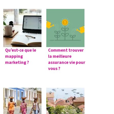
Qu’est-ce que le
Comment trouver
mapping
la meilleure
marketing ?
assurance vie pour
vous ?