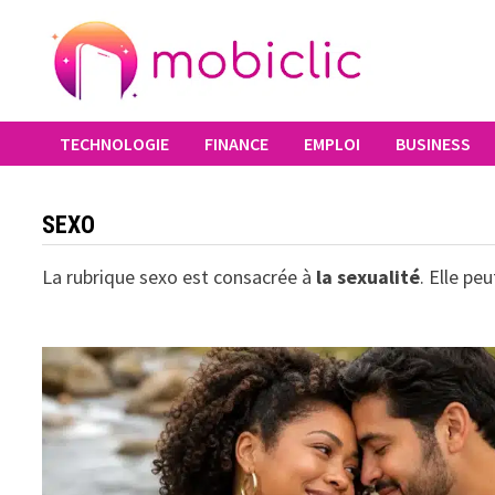
Passer
au
contenu
TECHNOLOGIE
FINANCE
EMPLOI
BUSINESS
SEXO
La rubrique sexo est consacrée à
la sexualité
. Elle pe